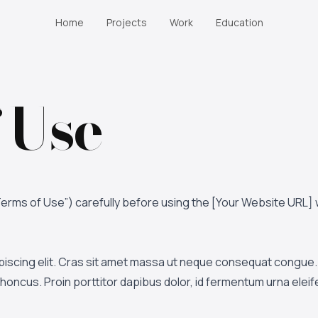
Home
Projects
Work
Education
 Use
erms of Use”) carefully before using the [Your Website URL] 
piscing elit. Cras sit amet massa ut neque consequat congue. 
ar rhoncus. Proin porttitor dapibus dolor, id fermentum urna elei