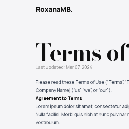
RoxanaMB.
Terms of
Last updated: Mar 07, 2024
Please read these Terms of Use (“Terms”, “T
Company Name] (“us”, “we”, or “our”).
Agreement to Terms
Lorem ipsum dolor sit amet, consectetur adi
Nulla facilisi. Morbi quis nibh at nunc pulvin
vestibulum.