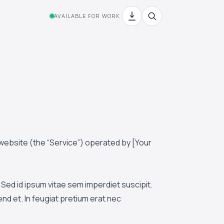
AVAILABLE FOR WORK
website (the “Service”) operated by [Your
Sed id ipsum vitae sem imperdiet suscipit.
fend et. In feugiat pretium erat nec